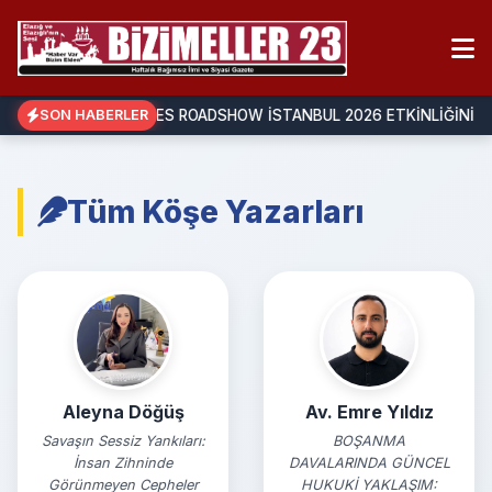
IIUSA PASSPORT SERIES ROADSHOW İSTANBUL 2026 ETKİNLİĞİNİN 
SON HABERLER
Tüm Köşe Yazarları
Aleyna Döğüş
Av. Emre Yıldız
Savaşın Sessiz Yankıları:
BOŞANMA
İnsan Zihninde
DAVALARINDA GÜNCEL
Görünmeyen Cepheler
HUKUKİ YAKLAŞIM: