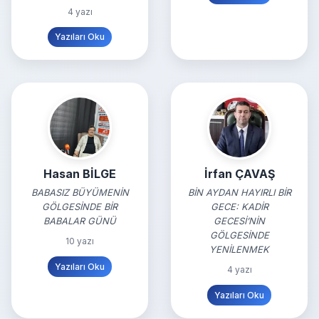
4 yazı
Yazıları Oku
Hasan BİLGE
İrfan ÇAVAŞ
BABASIZ BÜYÜMENİN
BİN AYDAN HAYIRLI BİR
GÖLGESİNDE BİR
GECE: KADİR
BABALAR GÜNÜ
GECESİ’NİN
GÖLGESİNDE
10 yazı
YENİLENMEK
Yazıları Oku
4 yazı
Yazıları Oku