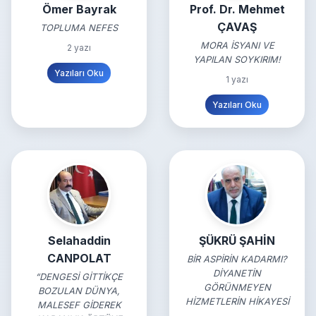
Ömer Bayrak
Prof. Dr. Mehmet
ÇAVAŞ
TOPLUMA NEFES
MORA İSYANI VE
2 yazı
YAPILAN SOYKIRIM!
Yazıları Oku
1 yazı
Yazıları Oku
Selahaddin
ŞÜKRÜ ŞAHİN
CANPOLAT
BİR ASPİRİN KADARMI?
DİYANETİN
“DENGESİ GİTTİKÇE
GÖRÜNMEYEN
BOZULAN DÜNYA,
HİZMETLERİN HİKAYESİ
MALESEF GİDEREK