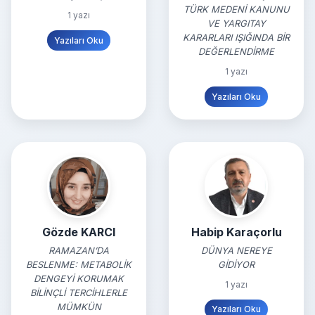
TÜRK MEDENİ KANUNU
1 yazı
VE YARGITAY
KARARLARI IŞIĞINDA BİR
Yazıları Oku
DEĞERLENDİRME
1 yazı
Yazıları Oku
Gözde KARCI
Habip Karaçorlu
RAMAZAN’DA
DÜNYA NEREYE
BESLENME: METABOLİK
GİDİYOR
DENGEYİ KORUMAK
1 yazı
BİLİNÇLİ TERCİHLERLE
MÜMKÜN
Yazıları Oku